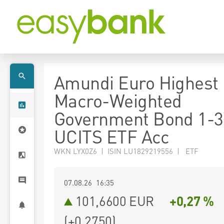
Amundi Euro Highest
Macro-Weighted
Government Bond 1-3
UCITS ETF Acc
WKN LYX0Z6 | ISIN LU1829219556 | ETF
07.08.26 16:35
101,6600
EUR
+0,27 %
(
+0,2750
)