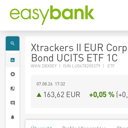
Xtrackers II EUR Corp
Bond UCITS ETF 1C
WKN DBX0EY | ISIN LU0478205379 | ETF
07.08.26 17:32
163,62
EUR
+0,05 %
(
+0