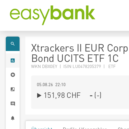
Xtrackers II EUR Corp
Bond UCITS ETF 1C
WKN DBX0EY | ISIN LU0478205379 | ETF
05.08.26 22:10
151,98
CHF
-
(
-
)