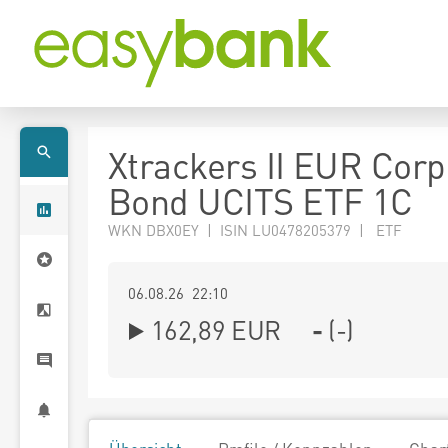
Xtrackers II EUR Corp
Bond UCITS ETF 1C
WKN DBX0EY | ISIN LU0478205379 | ETF
06.08.26 22:10
162,89
EUR
-
(
-
)