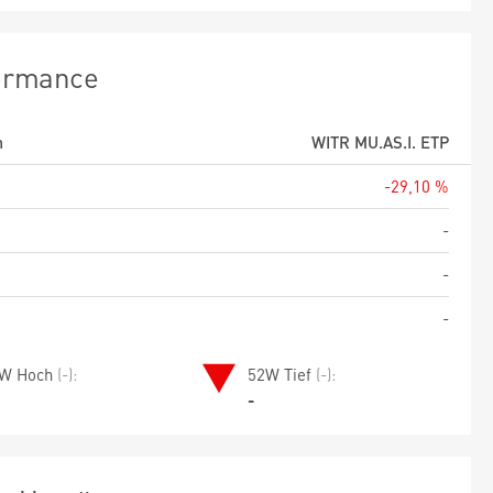
ormance
m
WITR MU.AS.I. ETP
-29,10 %
-
-
-
W Hoch
(-):
52W Tief
(-):
-