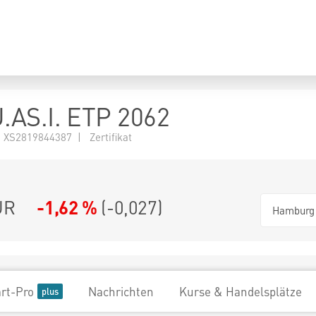
AS.I. ETP 2062
XS2819844387 | Zertifikat
UR
-1,62 %
(
-0,027
)
Hamburg
rt-Pro
Nachrichten
Kurse & Handelsplätze