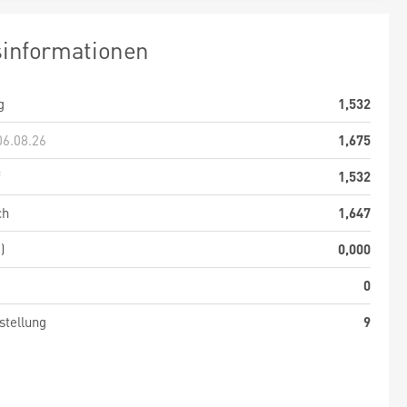
sinformationen
g
1,532
06.08.26
1,675
f
1,532
ch
1,647
)
0,000
0
stellung
9