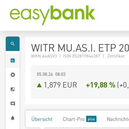
WITR MU.AS.I. ETP 2
WKN A4AGV3 | ISIN XS2819844387 | Zertifikat
05.08.26 08:02
1,879
EUR
+19,88 %
(
+0
Übersicht
Chart-Pro
Nachricht