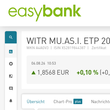
WITR MU.AS.I. ETP 2
WKN A4AGV3 | ISIN XS2819844387 | Zertifikat
06.08.26 10:53
1,8568
EUR
+0,10 %
(
+0
Übersicht
Chart-Pro
Nachricht