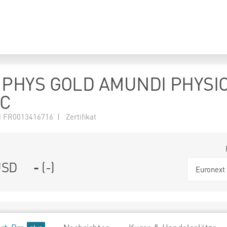
 PHYS GOLD AMUNDI PHYSI
TC
FR0013416716 | Zertifikat
SD
-
(
-
)
Euronext