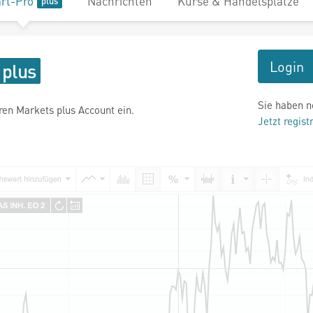
rt-Pro
Nachrichten
Kurse & Handelsplätze
Login
Sie haben n
hren Markets plus Account ein.
Jetzt regist