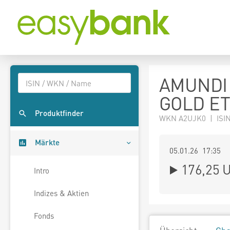
AMUNDI
GOLD E
Produktfinder
WKN A2UJK0 | ISIN 
Märkte
05.01.26 17:35
176,25
U
Intro
Indizes & Aktien
Fonds