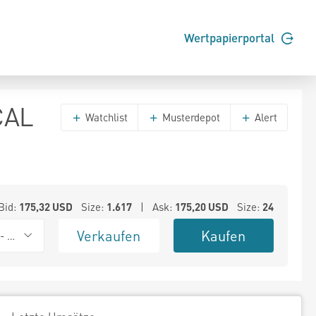
Wertpapierportal
CAL
Watchlist
Musterdepot
Alert
Bid:
175,32
USD
Size:
1.617
| Ask:
175,20
USD
Size:
24
Verkaufen
Kaufen
 - Amsterdam