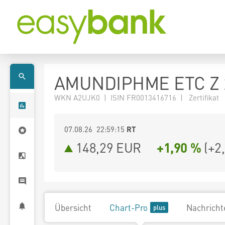
AMUNDIPHME ETC Z 
WKN A2UJK0 | ISIN FR0013416716 | Zertifikat
07.08.26 22:59:15
RT
148,29
EUR
+1,90 %
(
+2
Übersicht
Chart-Pro
Nachricht