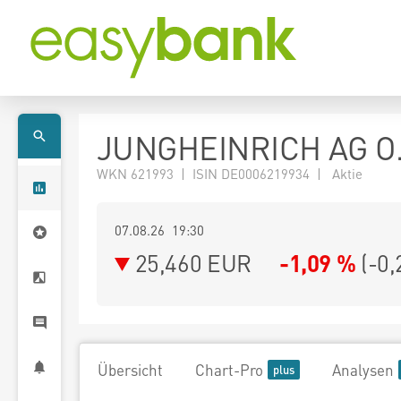
JUNGHEINRICH AG O
WKN 621993 | ISIN DE0006219934 | Aktie
07.08.26 19:30
25,460
EUR
-1,09 %
(
-0,
Übersicht
Chart-Pro
Analysen