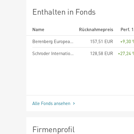
Enthalten in Fonds
Name
Rücknahmepreis
Perf. 
Berenberg European Small Cap - Anteilklasse R A
157,51 EUR
+9,30 
Schroder International Selection Fund European Value A Accumulation EUR
128,58 EUR
+27,24 
Alle Fonds ansehen
Firmenprofil