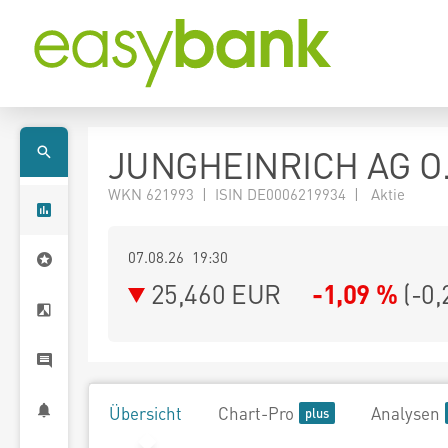
JUNGHEINRICH AG O
WKN 621993 | ISIN DE0006219934 | Aktie
07.08.26 19:30
25,460
EUR
-1,09 %
(
-0,
Übersicht
Chart-Pro
Analysen