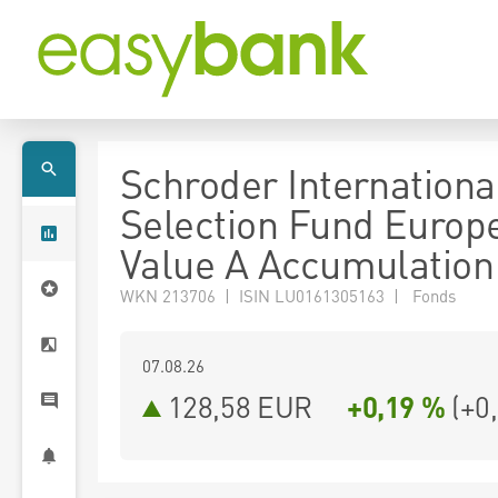
Schroder Internationa
Selection Fund Europ
Value A Accumulatio
WKN 213706 | ISIN LU0161305163 | Fonds
07.08.26
128,58 EUR
+0,19 %
(
+0