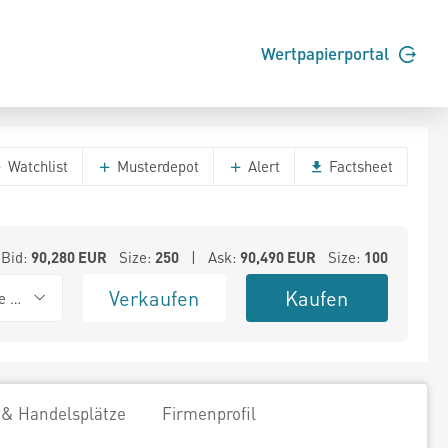
Wertpapierportal
Watchlist
Musterdepot
Alert
Factsheet
Bid:
90,280
EUR
Size:
250
| Ask:
90,490
EUR
Size:
100
Verkaufen
Kaufen
e BSX
 & Handelsplätze
Firmenprofil