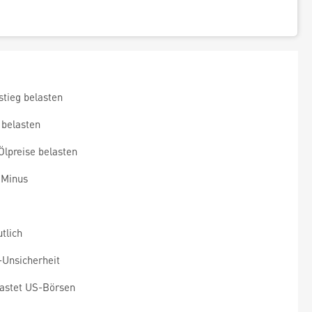
tieg belasten
 belasten
lpreise belasten
 Minus
tlich
-Unsicherheit
astet US-Börsen