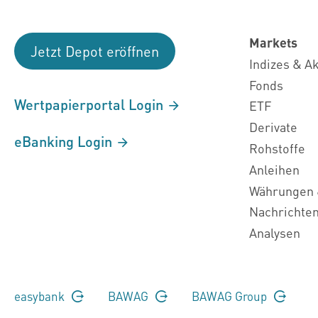
Markets
Jetzt Depot eröffnen
Indizes & A
Fonds
Wertpapierportal Login
ETF
Derivate
eBanking Login
Rohstoffe
Anleihen
Währungen 
Nachrichte
Analysen
easybank
BAWAG
BAWAG Group