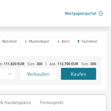
Wertpapierportal
Watchlist
Musterdepot
Alert
Factsheet
d:
111,820
EUR
Size:
300
| Ask:
112,700
EUR
Size:
300
Verkaufen
Kaufen
 & Handelsplätze
Firmenprofil