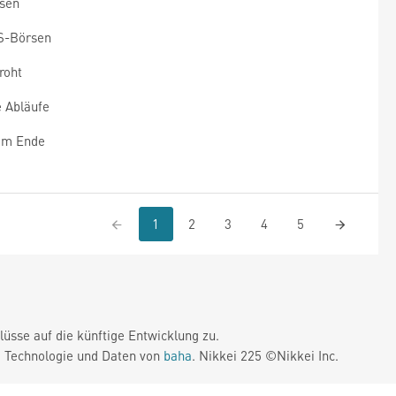
rsen
S-Börsen
roht
 Abläufe
 am Ende
1
2
3
4
5
üsse auf die künftige Entwicklung zu.
. Technologie und Daten von
baha
. Nikkei 225 ©Nikkei Inc.