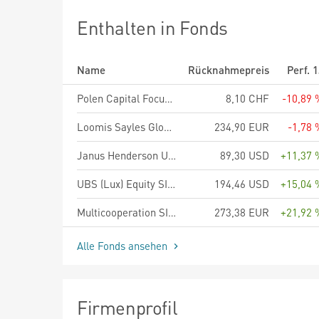
Enthalten in Fonds
Name
Rücknahmepreis
Perf. 
Polen Capital Focus U.S. Growth Fund Retail CHF
8,10 CHF
-10,89 
Loomis Sayles Global Growth Equity Fund R/A (EUR)
234,90 EUR
-1,78 
Janus Henderson US Forty Fund A2 USD
89,30 USD
+11,37 
UBS (Lux) Equity SICAV - USA Growth Sustainable (USD), Anteilsklasse P-acc, USD
194,46 USD
+15,04 
Multicooperation SICAV - Julius Baer Equity Special Value A EUR
273,38 EUR
+21,92 
Alle Fonds ansehen
Firmenprofil