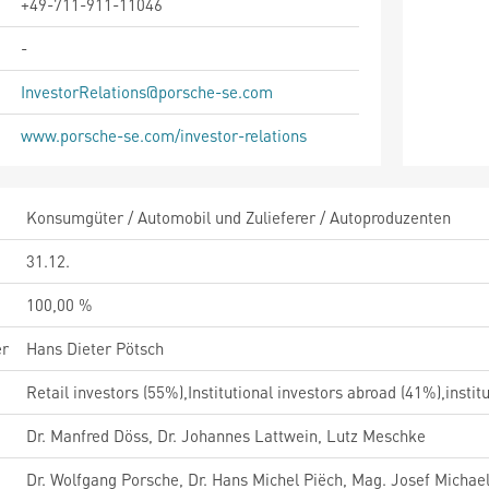
+49-711-911-11046
-
InvestorRelations@porsche-se.com
www.porsche-se.com/investor-relations
Konsumgüter / Automobil und Zulieferer / Autoproduzenten
31.12.
100,00 %
er
Hans Dieter Pötsch
Retail investors (55%),Institutional investors abroad (41%),instit
Dr. Manfred Döss, Dr. Johannes Lattwein, Lutz Meschke
Dr. Wolfgang Porsche, Dr. Hans Michel Piëch, Mag. Josef Michael