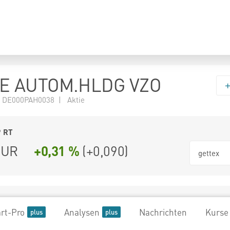
E AUTOM.HLDG VZO
 DE000PAH0038 | Aktie
9
RT
UR
+0,31 %
(
+0,090
)
gettex
rt-Pro
Analysen
Nachrichten
Kurse