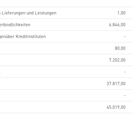
s Lieferungen und Leistungen
1,00
erbindlichkeiten
6.846,00
genüber Kreditinstituten
-
80,00
7.202,00
l
-
37.817,00
-
45.019,00