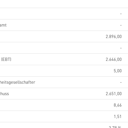
-
samt
-
2.896,00
-
 (EBT)
2.646,00
5,00
eitsgesellschafter
-
chuss
2.651,00
8,66
1,51
3,78 %