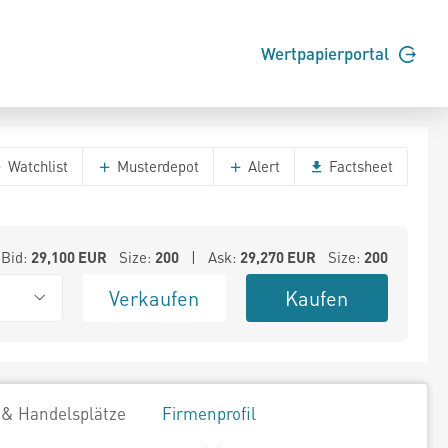
Wertpapierportal
Watchlist
Musterdepot
Alert
Factsheet
Bid:
29,100
EUR
Size:
200
| Ask:
29,270
EUR
Size:
200
Verkaufen
Kaufen
 & Handelsplätze
Firmenprofil