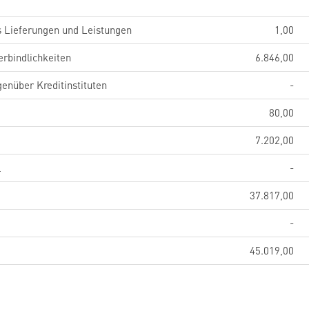
s Lieferungen und Leistungen
1,00
erbindlichkeiten
6.846,00
genüber Kreditinstituten
-
80,00
7.202,00
l
-
37.817,00
-
45.019,00