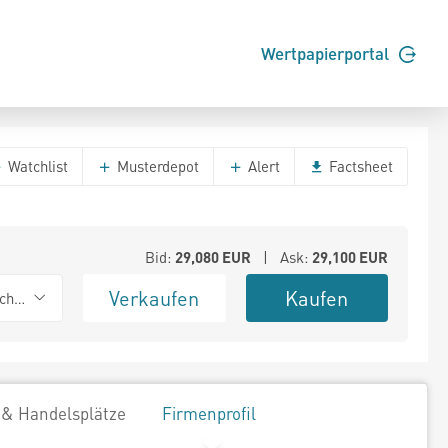
Wertpapierportal
Watchlist
Musterdepot
Alert
Factsheet
Bid:
29,080
EUR
| Ask:
29,100
EUR
Verkaufen
Kaufen
chwarz
 & Handelsplätze
Firmenprofil