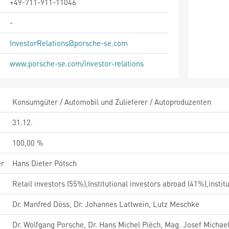
+49-711-911-11046
-
InvestorRelations@porsche-se.com
www.porsche-se.com/investor-relations
Konsumgüter / Automobil und Zulieferer / Autoproduzenten
31.12.
100,00 %
er
Hans Dieter Pötsch
Retail investors (55%),Institutional investors abroad (41%),instit
Dr. Manfred Döss, Dr. Johannes Lattwein, Lutz Meschke
Dr. Wolfgang Porsche, Dr. Hans Michel Piëch, Mag. Josef Michael