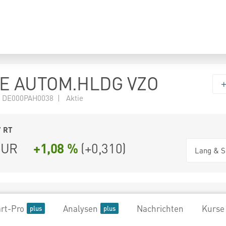
E AUTOM.HLDG VZO
 DE000PAH0038 | Aktie
7
RT
UR
+1,08 %
(
+0,310
)
Lang & S
rt-Pro
Analysen
Nachrichten
Kurse