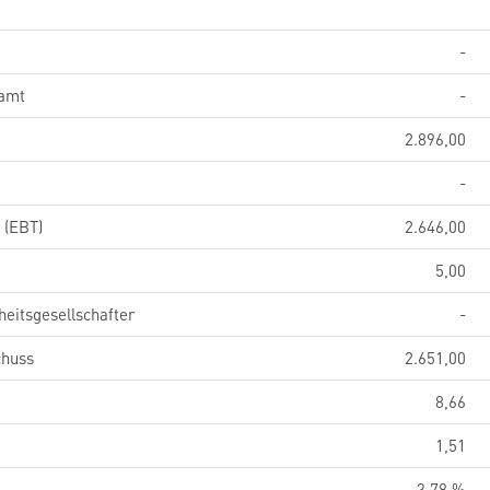
-
samt
-
2.896,00
-
 (EBT)
2.646,00
5,00
eitsgesellschafter
-
chuss
2.651,00
8,66
1,51
3,78 %