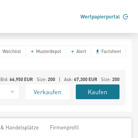
Wertpapierportal
Watchlist
Musterdepot
Alert
Factsheet
Bid:
66,950
EUR
Size:
200
| Ask:
67,300
EUR
Size:
200
Verkaufen
Kaufen
 & Handelsplätze
Firmenprofil