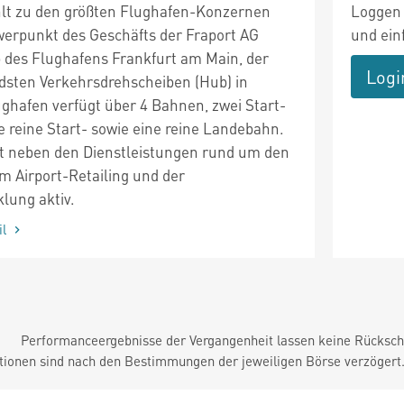
hlt zu den größten Flughafen-Konzernen
Loggen 
werpunkt des Geschäfts der Fraport AG
und ein
b des Flughafens Frankfurt am Main, der
Logi
dsten Verkehrsdrehscheiben (Hub) in
ughafen verfügt über 4 Bahnen, zwei Start-
 reine Start- sowie eine reine Landebahn.
ist neben den Dienstleistungen rund um den
m Airport-Retailing und der
lung aktiv.
il
Performanceergebnisse der Vergangenheit lassen keine Rückschl
tionen sind nach den Bestimmungen der jeweiligen Börse verzögert