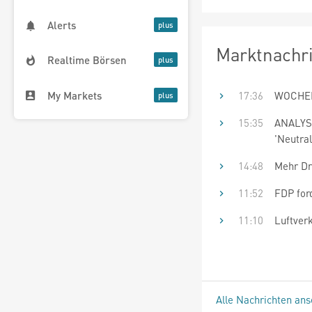
Alerts
Marktnachr
Realtime Börsen
My Markets
17:36
WOCHEN
15:35
ANALYSE
'Neutral
14:48
Mehr Dr
11:52
FDP for
11:10
Luftver
Alle Nachrichten an