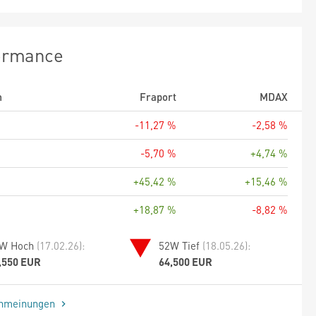
ormance
m
Fraport
MDAX
-11,27 %
-2,58 %
-5,70 %
+4,74 %
+45,42 %
+15,46 %
+18,87 %
-8,82 %
W Hoch
(17.02.26):
52W Tief
(18.05.26):
,550 EUR
64,500 EUR
enmeinungen