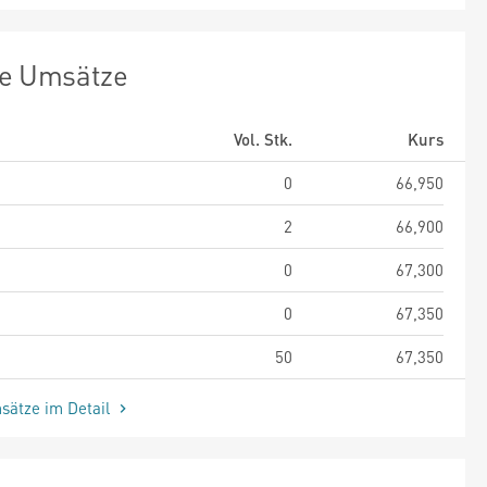
te Umsätze
Vol. Stk.
Kurs
0
66,950
2
66,900
0
67,300
0
67,350
50
67,350
sätze im Detail