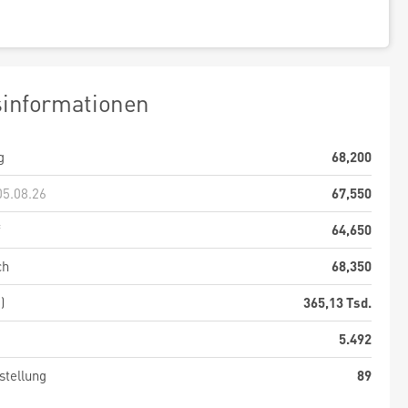
sinformationen
g
68,200
05.08.26
67,550
f
64,650
ch
68,350
)
365,13 Tsd.
5.492
stellung
89