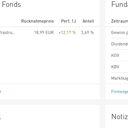
n Fonds
Fund
Rücknahmepreis
Perf. 1J
Anteil
Zeitrau
FTGF ClearBridge Infrastructure Value Fund - A EUR ACC
18,99 EUR
+12,17 %
3,69 %
Gewinn p
Dividend
KGV
KBV
Marktkap
Firmenpr
l
Noti