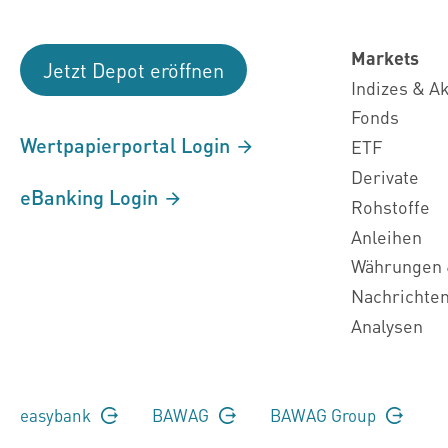
Markets
Jetzt Depot eröffnen
Indizes & A
Fonds
Wertpapierportal Login
ETF
Derivate
eBanking Login
Rohstoffe
Anleihen
Währungen 
Nachrichte
Analysen
easybank
BAWAG
BAWAG Group