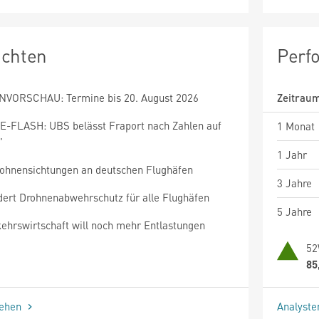
ichten
Perf
VORSCHAU: Termine bis 20. August 2026
Zeitrau
-FLASH: UBS belässt Fraport nach Zahlen auf
1 Monat
'
1 Jahr
ohnensichtungen an deutschen Flughäfen
3 Jahre
dert Drohnenabwehrschutz für alle Flughäfen
5 Jahre
kehrswirtschaft will noch mehr Entlastungen
52
85
sehen
Analyst