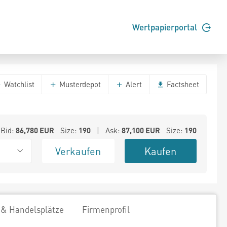
Wertpapierportal
Watchlist
Musterdepot
Alert
Factsheet
Bid:
86,780
EUR
Size:
190
| Ask:
87,100
EUR
Size:
190
Verkaufen
Kaufen
 & Handelsplätze
Firmenprofil