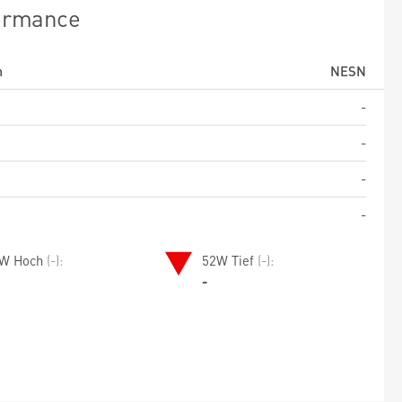
ormance
m
NESN
-
-
-
-
W Hoch
(-):
52W Tief
(-):
-