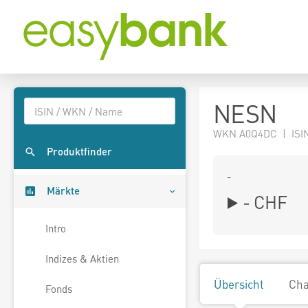
NESN
WKN A0Q4DC | ISIN
Produktfinder
-
Märkte
-
CHF
Intro
Indizes & Aktien
Übersicht
Cha
Fonds