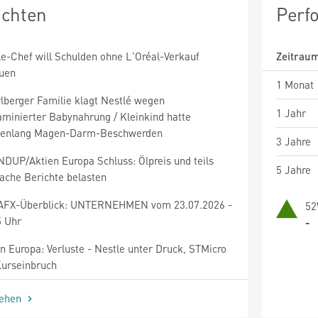
ichten
Perf
le-Chef will Schulden ohne L'Oréal-Verkauf
Zeitrau
uen
1 Monat
rlberger Familie klagt Nestlé wegen
1 Jahr
aminierter Babynahrung / Kleinkind hatte
enlang Magen-Darm-Beschwerden
3 Jahre
DUP/Aktien Europa Schluss: Ölpreis und teils
5 Jahre
ache Berichte belasten
AFX-Überblick: UNTERNEHMEN vom 23.07.2026 -
52
5 Uhr
-
n Europa: Verluste - Nestle unter Druck, STMicro
Kurseinbruch
sehen