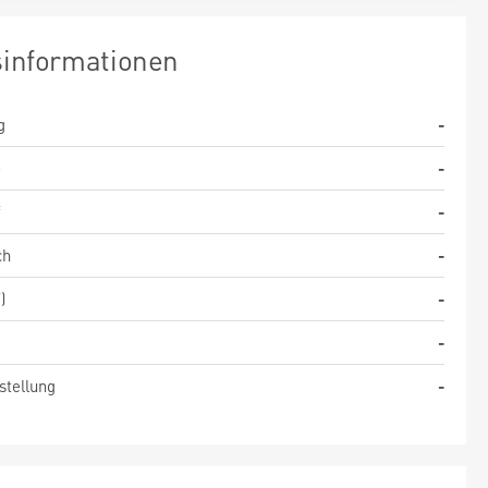
sinformationen
g
-
-
-
f
-
ch
-
)
-
-
stellung
-