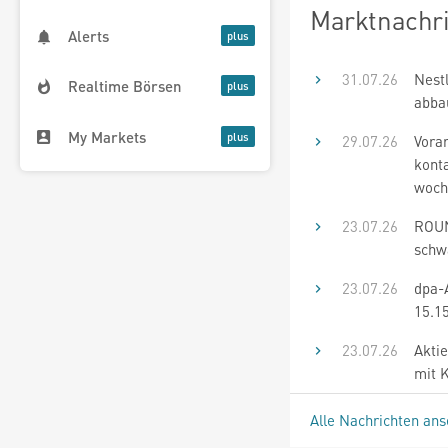
Marktnachr
Alerts
31.07.26
Nest
Realtime Börsen
abba
My Markets
29.07.26
Vora
kont
woch
23.07.26
ROUN
schw
23.07.26
dpa-
15.1
23.07.26
Aktie
mit 
Alle Nachrichten an