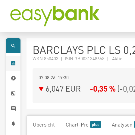
BARCLAYS PLC LS 0,
WKN 850403 | ISIN GB0031348658 | Aktie
07.08.26 19:30
6,047
EUR
-0,35 %
(
-0,0
Übersicht
Chart-Pro
Analysen