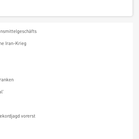
nsmittelgeschäfts
he Iran-Krieg
Franken
l'
ekordjagd vorerst