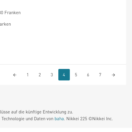
 80 Franken
marken
1
2
3
4
5
6
7
üsse auf die künftige Entwicklung zu.
. Technologie und Daten von
baha
. Nikkei 225 ©Nikkei Inc.