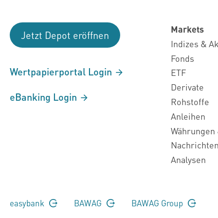
Markets
Jetzt Depot eröffnen
Indizes & A
Fonds
Wertpapierportal Login
ETF
Derivate
eBanking Login
Rohstoffe
Anleihen
Währungen 
Nachrichte
Analysen
easybank
BAWAG
BAWAG Group