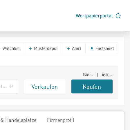
Wertpapierportal
Watchlist
Musterdepot
Alert
Factsheet
Bid:
-
| Ask:
-
Verkaufen
Kaufen
ther OTC
 & Handelsplätze
Firmenprofil