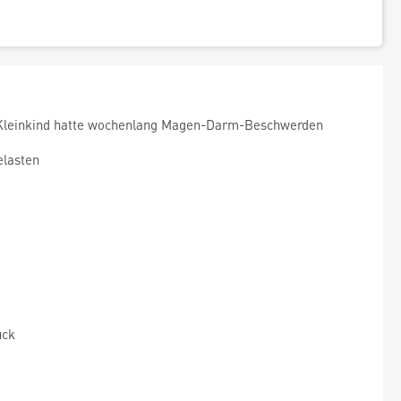
/ Kleinkind hatte wochenlang Magen-Darm-Beschwerden
elasten
uck