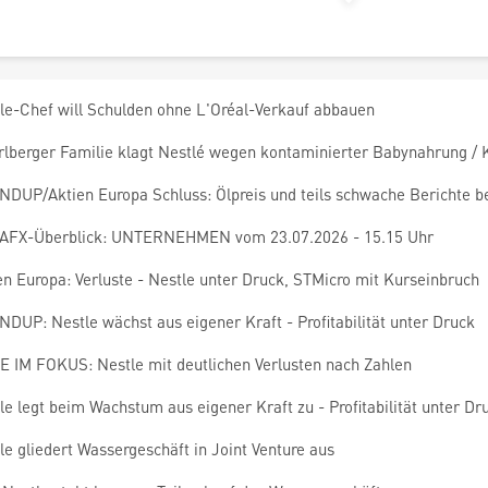
le-Chef will Schulden ohne L'Oréal-Verkauf abbauen
rlberger Familie klagt Nestlé wegen kontaminierter Babynahrung 
DUP/Aktien Europa Schluss: Ölpreis und teils schwache Berichte b
AFX-Überblick: UNTERNEHMEN vom 23.07.2026 - 15.15 Uhr
en Europa: Verluste - Nestle unter Druck, STMicro mit Kurseinbruch
DUP: Nestle wächst aus eigener Kraft - Profitabilität unter Druck
E IM FOKUS: Nestle mit deutlichen Verlusten nach Zahlen
le legt beim Wachstum aus eigener Kraft zu - Profitabilität unter Dr
le gliedert Wassergeschäft in Joint Venture aus