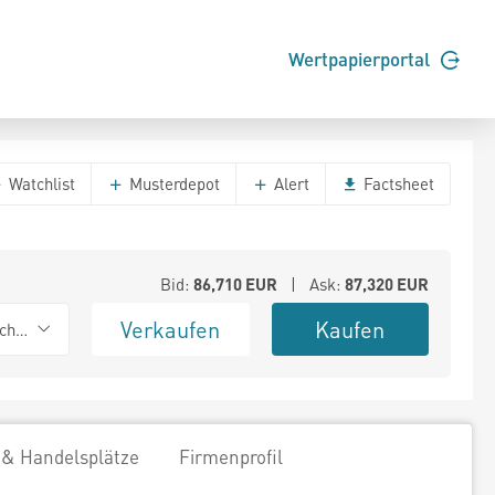
Wertpapierportal
Watchlist
Musterdepot
Alert
Factsheet
Bid:
86,710
EUR
| Ask:
87,320
EUR
Verkaufen
Kaufen
chwarz
 & Handelsplätze
Firmenprofil