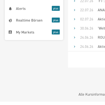
22.07.26
'FT'
Alerts
22.07.26
ANAL
02.07.26
Akti
Realtime Börsen
30.06.26
'Wel
My Markets
24.06.26
ROUN
24.06.26
Akti
Alle Kursinforma