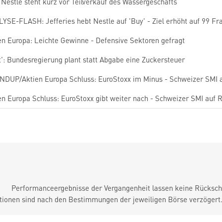
: Nestle steht kurz vor Teilverkauf des Wassergeschäfts
YSE-FLASH: Jefferies hebt Nestle auf 'Buy' - Ziel erhöht auf 99 Fr
en Europa: Leichte Gewinne - Defensive Sektoren gefragt
t': Bundesregierung plant statt Abgabe eine Zuckersteuer
DUP/Aktien Europa Schluss: EuroStoxx im Minus - Schweizer SMI 
en Europa Schluss: EuroStoxx gibt weiter nach - Schweizer SMI auf
Performanceergebnisse der Vergangenheit lassen keine Rückschl
tionen sind nach den Bestimmungen der jeweiligen Börse verzögert