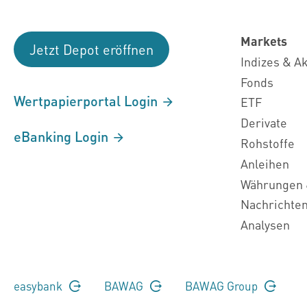
Markets
Jetzt Depot eröffnen
Indizes & A
Fonds
Wertpapierportal Login
ETF
Derivate
eBanking Login
Rohstoffe
Anleihen
Währungen 
Nachrichte
Analysen
easybank
BAWAG
BAWAG Group