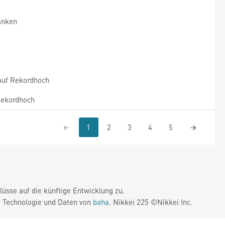
anken
auf Rekordhoch
 Rekordhoch
1
2
3
4
5
üsse auf die künftige Entwicklung zu.
. Technologie und Daten von
baha
. Nikkei 225 ©Nikkei Inc.