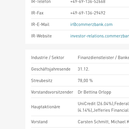
IR-Telefon
+49-69-136-52668
IR-Fax
+49-69-136-29492
IR-E-Mail
ir@commerzbank.com
IR-Website
investor-relations.commerzba
Industrie / Sektor
Finanzdienstleister / Bank
Geschäftsjahresende
31.12.
Streubesitz
78,00 %
Vorstandsvorsitzender
Dr Bettina Orlopp
UniCredit (26.04%),Feder
Hauptaktionäre
(4.14%),Jefferies Financia
Vorstand
Carsten Schmitt, Michael K