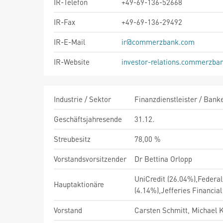
IR-Telefon
+49-69-136-52668
IR-Fax
+49-69-136-29492
IR-E-Mail
ir@commerzbank.com
IR-Website
investor-relations.commerzba
Industrie / Sektor
Finanzdienstleister / Bank
Geschäftsjahresende
31.12.
Streubesitz
78,00 %
Vorstandsvorsitzender
Dr Bettina Orlopp
UniCredit (26.04%),Feder
Hauptaktionäre
(4.14%),Jefferies Financia
Vorstand
Carsten Schmitt, Michael K