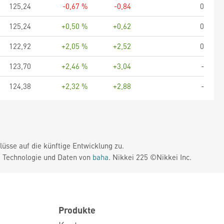
125,24
-0,67 %
-0,84
0
125,24
+0,50 %
+0,62
0
122,92
+2,05 %
+2,52
0
123,70
+2,46 %
+3,04
-
124,38
+2,32 %
+2,88
-
üsse auf die künftige Entwicklung zu.
. Technologie und Daten von
baha
. Nikkei 225 ©Nikkei Inc.
Produkte