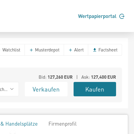
Wertpapierportal
Watchlist
Musterdepot
Alert
Factsheet
Bid:
127,260
EUR
| Ask:
127,400
EUR
Verkaufen
Kaufen
chwarz
 & Handelsplätze
Firmenprofil