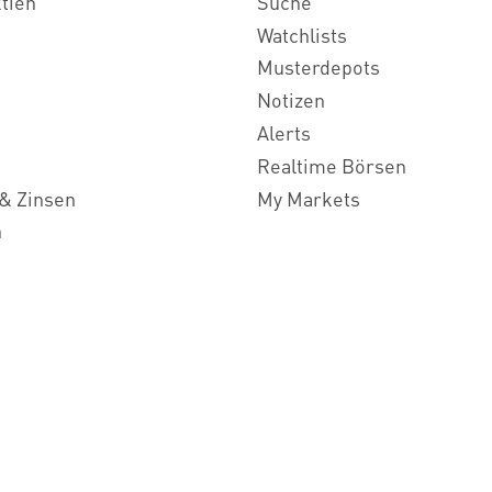
ktien
Suche
Watchlists
Musterdepots
Notizen
Alerts
Realtime Börsen
& Zinsen
My Markets
n