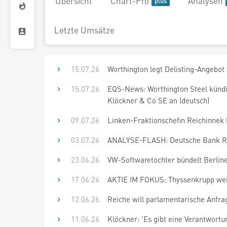
Übersicht
Chart-Pro
Analysen
Letzte Umsätze
15.07.26
Worthington legt Delisting-Angebot
15.07.26
EQS-News: Worthington Steel kündig
Klöckner & Co SE an (deutsch)
09.07.26
Linken-Fraktionschefin Reichinnek 
03.07.26
ANALYSE-FLASH: Deutsche Bank Res
23.06.26
VW-Softwaretochter bündelt Berlin
17.06.26
AKTIE IM FOKUS: Thyssenkrupp weite
12.06.26
Reiche will parlamentarische Anfra
11.06.26
Klöckner: 'Es gibt eine Verantwortu