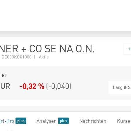
ER + CO SE NA O.N.
 DE000KC01000 | Aktie
0
RT
UR
-0,32 %
(
-0,040
)
Lang & S
rt-Pro
Analysen
Nachrichten
Kurse