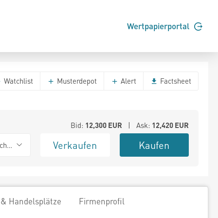
Wertpapierportal
Watchlist
Musterdepot
Alert
Factsheet
Bid:
12,300
EUR
| Ask:
12,420
EUR
Verkaufen
Kaufen
chwarz
 & Handelsplätze
Firmenprofil