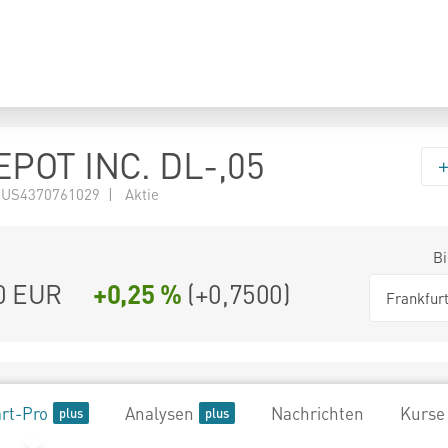
POT INC. DL-,05
 US4370761029 | Aktie
Bi
0
EUR
+0,25 %
(
+0,7500
)
Frankfur
rt-Pro
Analysen
Nachrichten
Kurse