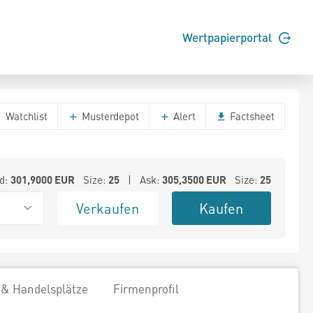
Wertpapierportal
Watchlist
Musterdepot
Alert
Factsheet
d:
301,9000
EUR
Size:
25
| Ask:
305,3500
EUR
Size:
25
Verkaufen
Kaufen
t
 & Handelsplätze
Firmenprofil