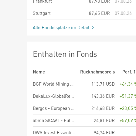
Frankfurt
87,98
EUR
07.08.26
Stuttgart
87,65
EUR
07.08.26
Alle Handelsplätze im Detail
Enthalten in Fonds
Name
Rücknahmepreis
Perf. 
BGF World Mining Fund A2 USD
113,71 USD
+64,34 
DekaLux-GlobalResources CF
143,36 EUR
+51,37 
Bergos - European Equities Anteilklasse A
216,68 EUR
+23,05 
abrdn SICAV I - Future Minerals Fund A Acc EUR Shares
24,81 EUR
+59,09 
DWS Invest Essential Materials Producers LC
94,74 EUR