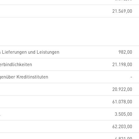
21.569,00
s Lieferungen und Leistungen
982,00
erbindlichkeiten
21.198,00
genüber Kreditinstituten
-
20.922,00
61.078,00
l
3.505,00
62.203,00
4.821,00