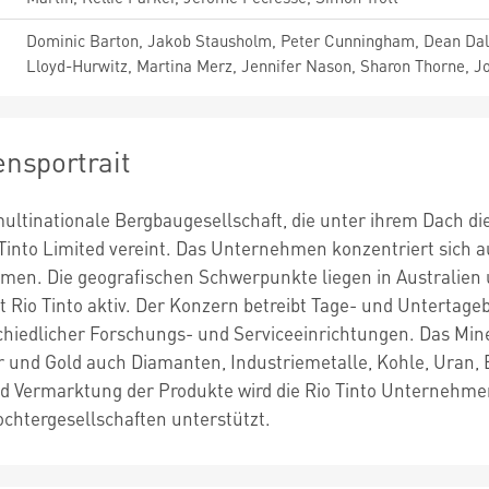
Dominic Barton, Jakob Stausholm, Peter Cunningham, Dean Dall
Lloyd-Hurwitz, Martina Merz, Jennifer Nason, Sharon Thorne, J
nsportrait
 multinationale Bergbaugesellschaft, die unter ihrem Dach die
 Tinto Limited vereint. Das Unternehmen konzentriert sich 
en. Die geografischen Schwerpunkte liegen in Australien 
st Rio Tinto aktiv. Der Konzern betreibt Tage- und Unterta
chiedlicher Forschungs- und Serviceeinrichtungen. Das Mine
 und Gold auch Diamanten, Industriemetalle, Kohle, Uran, 
 Vermarktung der Produkte wird die Rio Tinto Unternehmen
ochtergesellschaften unterstützt.