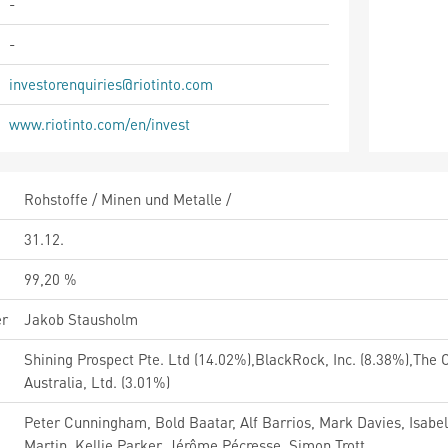
-
-
investorenquiries@riotinto.com
www.riotinto.com/en/invest
Rohstoffe / Minen und Metalle /
31.12.
99,20 %
er
Jakob Stausholm
Shining Prospect Pte. Ltd (14.02%),BlackRock, Inc. (8.38%),Th
Australia, Ltd. (3.01%)
Peter Cunningham, Bold Baatar, Alf Barrios, Mark Davies, Isa
Martin, Kellie Parker, Jérôme Pécresse, Simon Trott