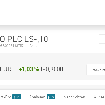
O PLC LS-,10
 GB0007188757 | Aktie
EUR
+1,03 %
(
+0,9000
)
Frankfur
rt-Pro
Analysen
Nachrichten
Kurse