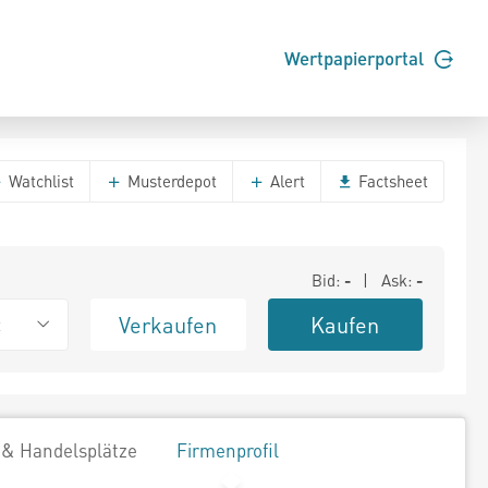
Wertpapierportal
Watchlist
Musterdepot
Alert
Factsheet
Bid:
-
| Ask:
-
Verkaufen
Kaufen
t
 & Handelsplätze
Firmenprofil