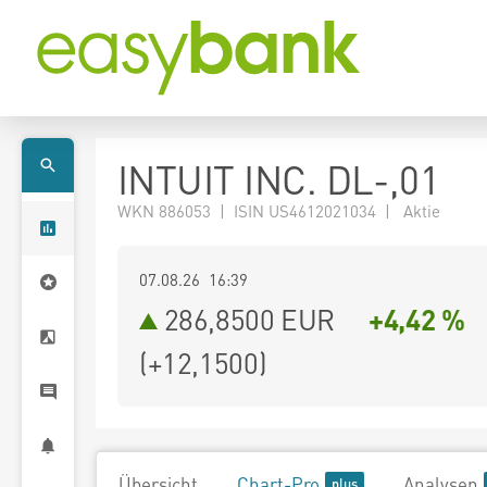
INTUIT INC. DL-,01
WKN 886053 | ISIN US4612021034 | Aktie
07.08.26 16:39
286,8500
EUR
+4,42 %
(
+12,1500
)
Übersicht
Chart-Pro
Analysen