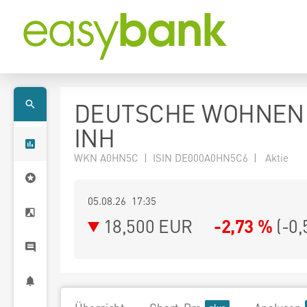
DEUTSCHE WOHNEN
INH
WKN A0HN5C | ISIN DE000A0HN5C6 | Aktie
05.08.26 17:35
18,500
EUR
-2,73 %
(
-0,