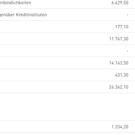
erbindlichkeiten
6.629,50
genüber Kreditinstituten
-
177,10
11.767,30
l
-
14.163,50
431,30
26.362,10
1.334,20