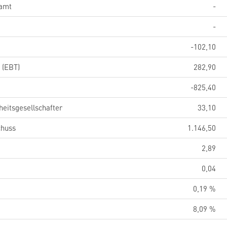
samt
-
-
-102,10
 (EBT)
282,90
-825,40
eitsgesellschafter
33,10
chuss
1.146,50
2,89
0,04
0,19 %
8,09 %