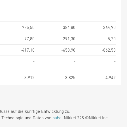
725,50
384,80
364,90
-77,80
291,30
5,20
-417,10
-658,90
-862,50
-
-
-
3.912
3.825
4.942
üsse auf die künftige Entwicklung zu.
. Technologie und Daten von
baha
. Nikkei 225 ©Nikkei Inc.