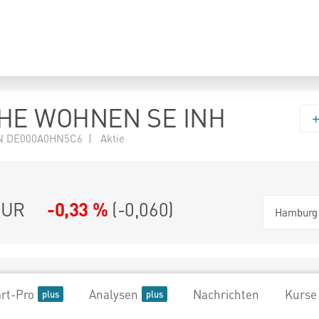
HE WOHNEN SE INH
N DE000A0HN5C6 | Aktie
UR
-0,33 %
(
-0,060
)
Hamburg
rt-Pro
Analysen
Nachrichten
Kurse