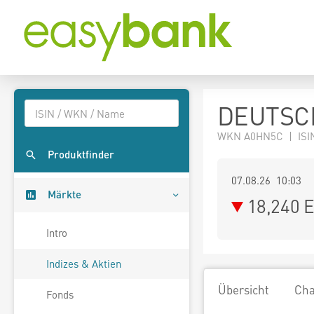
DEUTSC
WKN A0HN5C | ISI
Produktfinder
07.08.26 10:03
Märkte
18,240
E
Intro
Indizes & Aktien
Übersicht
Cha
Fonds