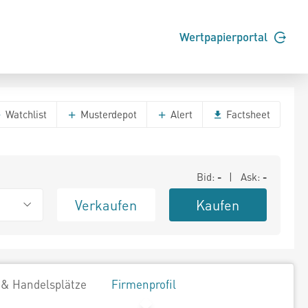
Wertpapierportal
Watchlist
Musterdepot
Alert
Factsheet
Bid:
-
| Ask:
-
Verkaufen
Kaufen
 & Handelsplätze
Firmenprofil