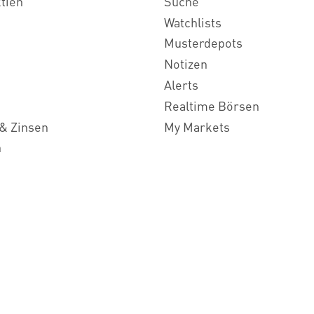
ktien
Suche
Watchlists
Musterdepots
Notizen
Alerts
Realtime Börsen
& Zinsen
My Markets
n