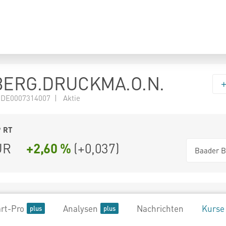
BERG.DRUCKMA.O.N.
 DE0007314007 | Aktie
9
RT
UR
+2,60 %
(
+0,037
)
Baader B
rt-Pro
Analysen
Nachrichten
Kurse