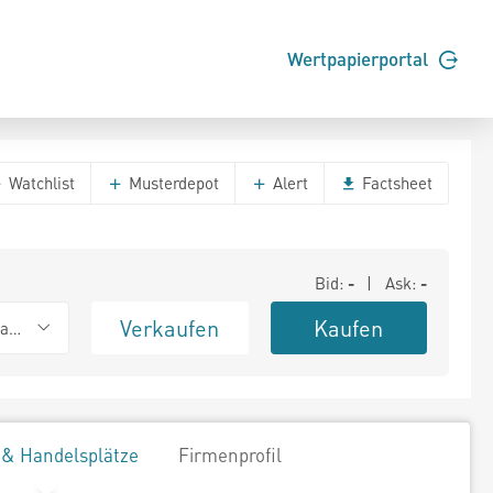
Wertpapierportal
Watchlist
Musterdepot
Alert
Factsheet
Bid:
-
| Ask:
-
Verkaufen
Kaufen
ank (Baadex)
 & Handelsplätze
Firmenprofil