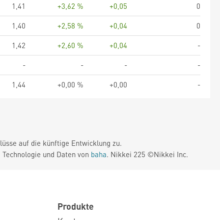
1,41
+3,62 %
+0,05
0
1,40
+2,58 %
+0,04
0
1,42
+2,60 %
+0,04
-
-
-
-
-
1,44
+0,00 %
+0,00
-
üsse auf die künftige Entwicklung zu.
. Technologie und Daten von
baha
. Nikkei 225 ©Nikkei Inc.
Produkte