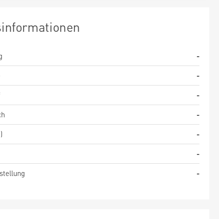
sinformationen
g
-
-
-
f
-
ch
-
)
-
-
stellung
-