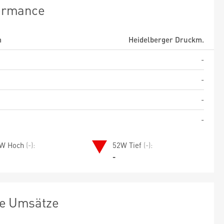
ormance
m
Heidelberger Druckm.
-
-
-
-
W Hoch
(-):
52W Tief
(-):
-
te Umsätze