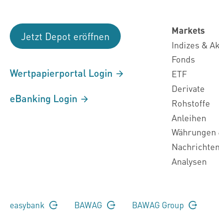
Markets
Jetzt Depot eröffnen
Indizes & A
Fonds
Wertpapierportal Login
ETF
Derivate
eBanking Login
Rohstoffe
Anleihen
Währungen 
Nachrichte
Analysen
easybank
BAWAG
BAWAG Group