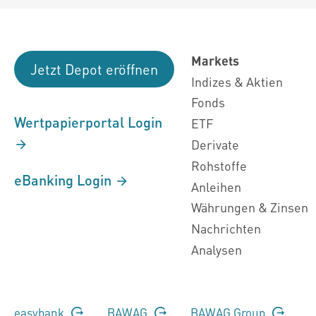
Markets
Jetzt Depot eröffnen
Indizes & Aktien
Fonds
Wertpapierportal Login
ETF
Derivate
Rohstoffe
eBanking Login
Anleihen
Währungen & Zinsen
Nachrichten
Analysen
easybank
BAWAG
BAWAG Group