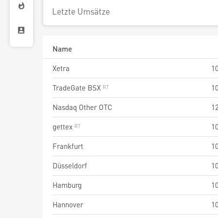
Letzte Umsätze
Name
Xetra
1
TradeGate BSX
1
Nasdaq Other OTC
1
gettex
1
Frankfurt
1
Düsseldorf
1
Hamburg
1
Hannover
1