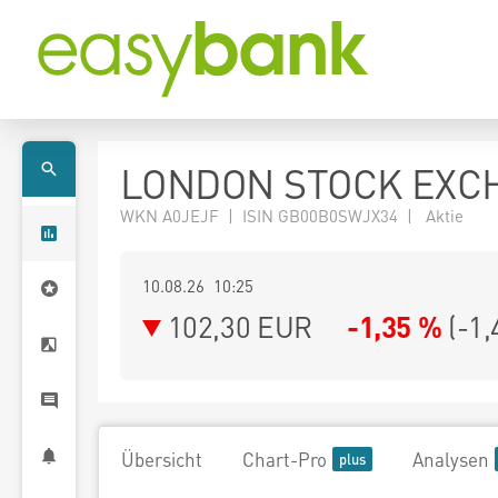
LONDON STOCK EXC
WKN A0JEJF | ISIN GB00B0SWJX34 | Aktie
10.08.26 10:25
102,30
EUR
-1,35 %
(
-1,
Übersicht
Chart-Pro
Analysen