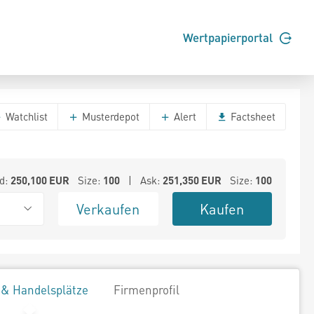
Wertpapierportal
Watchlist
Musterdepot
Alert
Factsheet
d:
250,100
EUR
Size:
100
| Ask:
251,350
EUR
Size:
100
Verkaufen
Kaufen
 & Handelsplätze
Firmenprofil