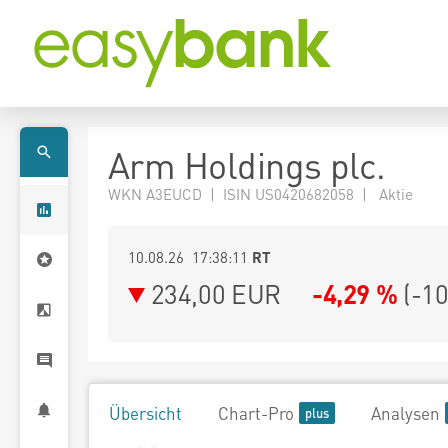
Arm Holdings plc.
WKN A3EUCD | ISIN US0420682058 | Aktie
10.08.26 17:38:11
RT
234,00
EUR
-4,29 %
(
-10
Übersicht
Chart-Pro
Analysen