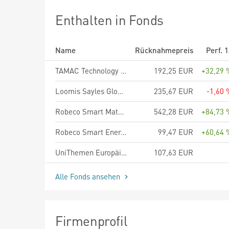
Enthalten in Fonds
Name
Rücknahmepreis
Perf. 
TAMAC Technology Champions - Anteilklasse A
192,25 EUR
+32,29 
Loomis Sayles Global Growth Equity Fund R/A (EUR)
235,67 EUR
-1,60 
Robeco Smart Materials D EUR
542,28 EUR
+84,73 
Robeco Smart Energy D EUR
99,47 EUR
+60,64 
UniThemen Europäische Autonomie A
107,63 EUR
Alle Fonds ansehen
Firmenprofil