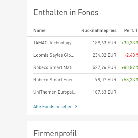
Enthalten in Fonds
Name
Rücknahmepreis
Perf. 
TAMAC Technology Champions - Anteilklasse A
189,63 EUR
+30,33 
Loomis Sayles Global Growth Equity Fund R/A (EUR)
234,02 EUR
-2,43 
Robeco Smart Materials D EUR
527,96 EUR
+80,89 
Robeco Smart Energy D EUR
98,07 EUR
+58,33 
UniThemen Europäische Autonomie A
107,63 EUR
Alle Fonds ansehen
Firmenprofil