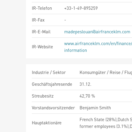
IR-Telefon
+33-1-49-895259
IR-Fax
-
IR-E-Mail
madepeslouan@airfranceklm.com
www.airfranceklm.com/en/finance/f
IR-Website
information
Industrie / Sektor
Konsumgüter / Reise / Flug
Geschäftsjahresende
31.12.
Streubesitz
42,70 %
Vorstandsvorsitzender
Benjamin Smith
French State (28%),Dutch 
Hauptaktionäre
former employees (3.1%),D