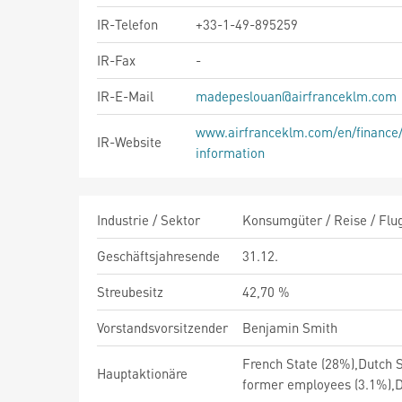
IR-Telefon
+33-1-49-895259
IR-Fax
-
IR-E-Mail
madepeslouan@airfranceklm.com
www.airfranceklm.com/en/finance/f
IR-Website
information
Industrie / Sektor
Konsumgüter / Reise / Flug
Geschäftsjahresende
31.12.
Streubesitz
42,70 %
Vorstandsvorsitzender
Benjamin Smith
French State (28%),Dutch 
Hauptaktionäre
former employees (3.1%),D