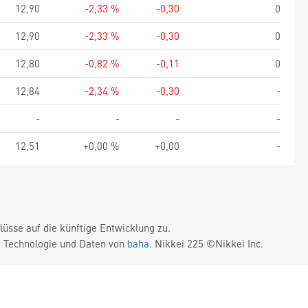
12,90
-2,33 %
-0,30
0
12,90
-2,33 %
-0,30
0
12,80
-0,82 %
-0,11
0
12,84
-2,34 %
-0,30
-
-
-
-
-
12,51
+0,00 %
+0,00
-
üsse auf die künftige Entwicklung zu.
. Technologie und Daten von
baha
. Nikkei 225 ©Nikkei Inc.