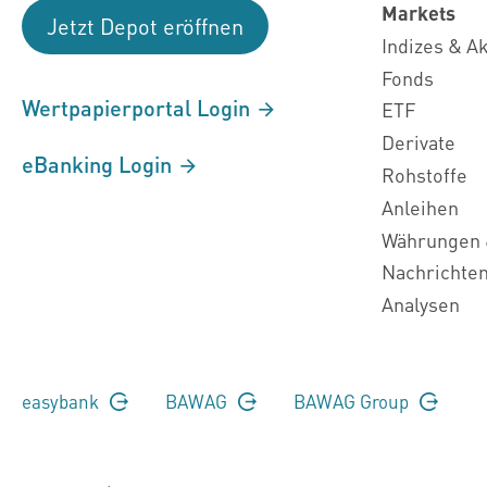
Markets
Jetzt Depot eröffnen
Indizes & A
Fonds
Wertpapierportal Login
ETF
Derivate
eBanking Login
Rohstoffe
Anleihen
Währungen 
Nachrichte
Analysen
easybank
BAWAG
BAWAG Group