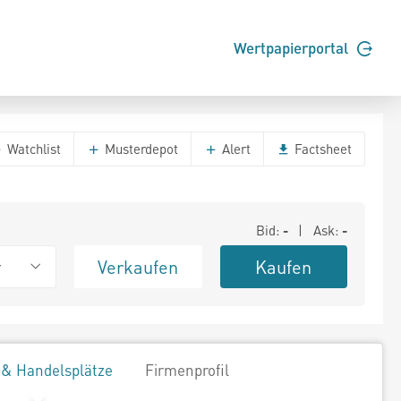
Wertpapierportal
Watchlist
Musterdepot
Alert
Factsheet
Bid:
-
| Ask:
-
Verkaufen
Kaufen
r
 & Handelsplätze
Firmenprofil