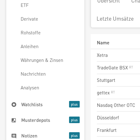
Übersicht
Cha
ETF
Letzte Umsätze
Derivate
Rohstoffe
Name
Anleihen
Xetra
Währungen & Zinsen
TradeGate BSX
Nachrichten
Stuttgart
Analysen
gettex
Watchlists
Nasdaq Other OTC
Düsseldorf
Musterdepots
Frankfurt
Notizen