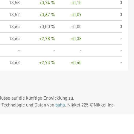
13,53
+0,74 %
+0,10
0
13,52
+0,67 %
+0,09
0
13,65
+0,00 %
+0,00
0
13,65
+2,78 %
+0,38
-
-
-
-
-
13,63
+2,93 %
+0,40
-
üsse auf die künftige Entwicklung zu.
. Technologie und Daten von
baha
. Nikkei 225 ©Nikkei Inc.