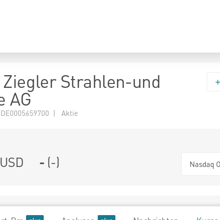
 Ziegler Strahlen-und
e AG
 DE0005659700 | Aktie
USD
-
(
-
)
Nasdaq O