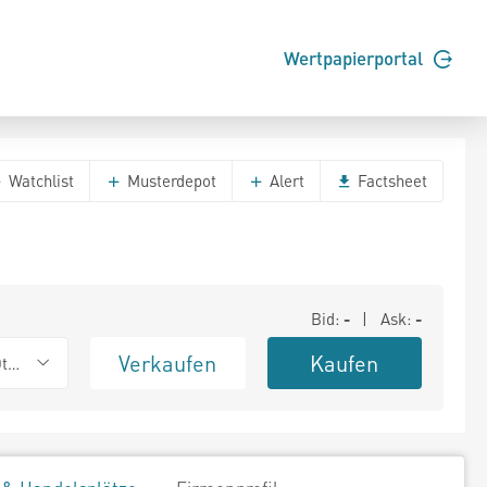
Wertpapierportal
Watchlist
Musterdepot
Alert
Factsheet
Bid:
-
| Ask:
-
Verkaufen
Kaufen
ther OTC