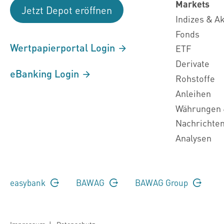
Markets
Jetzt Depot eröffnen
Indizes & A
Fonds
Wertpapierportal Login
ETF
Derivate
eBanking Login
Rohstoffe
Anleihen
Währungen 
Nachrichte
Analysen
easybank
BAWAG
BAWAG Group