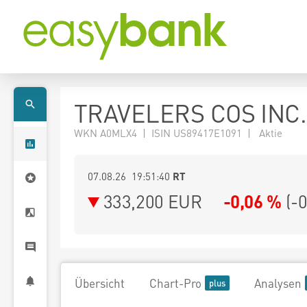
TRAVELERS COS INC.
WKN A0MLX4 | ISIN US89417E1091 | Aktie
07.08.26 19:51:40
RT
333,200
EUR
-0,06 %
(
-
Übersicht
Chart-Pro
Analysen