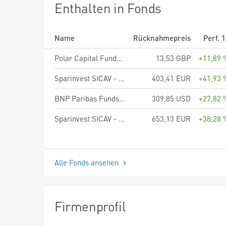
Enthalten in Fonds
Name
Rücknahmepreis
Perf. 
Polar Capital Funds plc - Global Insurance Fund Class R GBP Accumulation Shares
13,53 GBP
+11,89 
Sparinvest SICAV - Ethical Global Value EUR R
403,41 EUR
+41,93 
BNP Paribas Funds Responsible US Value Multi-Factor Equity Privilege Capitalisation
309,85 USD
+27,82 
Sparinvest SICAV - Global Value EUR R
653,13 EUR
+38,28 
Alle Fonds ansehen
Firmenprofil