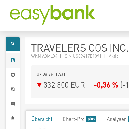
TRAVELERS COS INC.
WKN A0MLX4 | ISIN US89417E1091 | Aktie
07.08.26 19:31
332,800
EUR
-0,36 %
(
-
Übersicht
Chart-Pro
Analysen