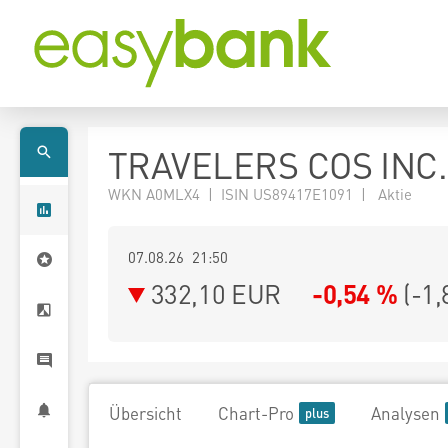
TRAVELERS COS INC.
WKN A0MLX4 | ISIN US89417E1091 | Aktie
07.08.26 21:50
332,10
EUR
-0,54 %
(
-1,
Übersicht
Chart-Pro
Analysen