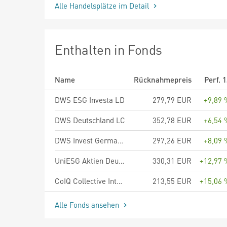
Alle Handelsplätze im Detail
Enthalten in Fonds
Name
Rücknahmepreis
Perf. 
DWS ESG Investa LD
279,79 EUR
+9,89 
DWS Deutschland LC
352,78 EUR
+6,54 
DWS Invest German Equities LC
297,26 EUR
+8,09 
UniESG Aktien Deutschland
330,31 EUR
+12,97 
CoIQ Collective Intelligence Fund - Anteilklasse R
213,55 EUR
+15,06 
Alle Fonds ansehen