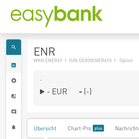
ENR
WKN ENER6Y | ISIN DE000ENER6Y0 | Option
-
-
EUR
-
(
-
)
Übersicht
Chart-Pro
Nachricht